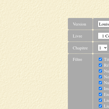
Version
Livre
Chapitre
Filtre
Tit
Réf
Num
No
Num
Im
En
Lie
Lie