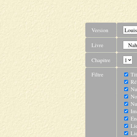
Version
Livre
Chapitre
Filtre
Tit
Réf
Num
No
Num
Im
En
Lie
Lie