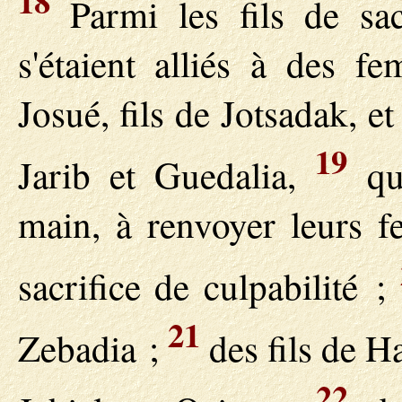
18
Parmi les fils de sacr
s'étaient alliés à des f
Josué, fils de Jotsadak, et
19
Jarib et Guedalia,
qui
main, à renvoyer leurs f
sacrifice de culpabilité ;
21
Zebadia ;
des fils de H
22