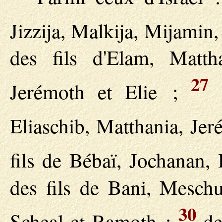
Jizzija, Malkija, Mijamin,
des fils d'Elam, Mattha
27
Jerémoth et Elie ;
d
Eliaschib, Matthania, Je
fils de Bébaï, Jochanan,
des fils de Bani, Meschu
30
Scheal et Ramoth ;
de