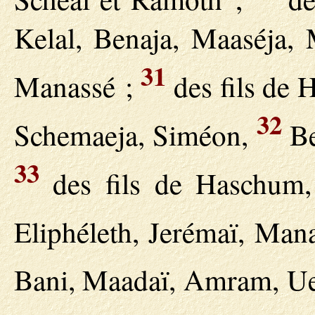
Kelal, Benaja, Maaséja, M
31
Manassé ;
des fils de H
32
Schemaeja, Siméon,
Be
33
des fils de Haschum, 
Eliphéleth, Jerémaï, Man
Bani, Maadaï, Amram, U