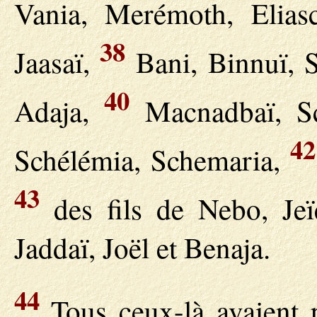
Vania, Merémoth, Elias
38
Jaasaï,
Bani, Binnuï, 
40
Adaja,
Macnadbaï, Sc
42
Schélémia, Schemaria,
43
des fils de Nebo, Jeïe
Jaddaï, Joël et Benaja.
44
Tous ceux-là avaient p