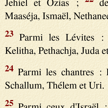
Jehiel et Ozias ;
des
Maaséja, Ismaël, Nethanee
23
Parmi les Lévites : 
Kelitha, Pethachja, Juda et
24
Parmi les chantres : E
Schallum, Thélem et Uri.
25
Parmi ceux d'Israël :