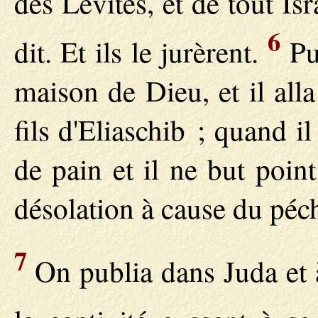
des Lévites, et de tout Isr
6
dit. Et ils le jurèrent.
Pui
maison de Dieu, et il all
fils d'Eliaschib ; quand i
de pain et il ne but point
désolation à cause du péché
7
On publia dans Juda et à