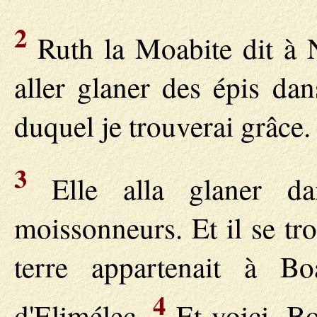
2
Ruth la Moabite dit à N
aller glaner des épis da
duquel je trouverai grâce. 
3
Elle alla glaner da
moissonneurs. Et il se tr
terre appartenait à Bo
4
d'Elimélec.
Et voici, Bo