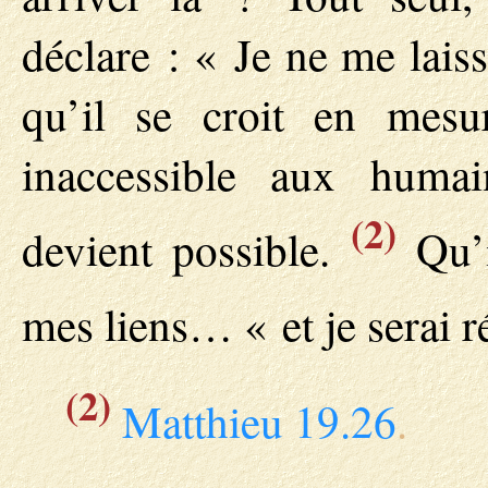
déclare : « Je ne me lais
qu’il se croit en mesur
inaccessible aux humai
(2)
devient possible.
Qu’i
mes liens… « et je serai r
(2)
Matthieu 19.26
.