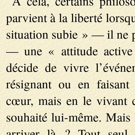
A cela, certains philo
parvient à la liberté lorsq
situation subie » — il ne 
— une « attitude active 
décide de vivre l’événe
résignant ou en faisant
cœur, mais en le vivant 
souhaité lui-même. Mais 
arriver là ? Tout seul,