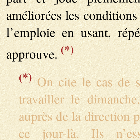
améliorées les conditions 
l’emploie en usant, rép
(*)
approuve.
(*)
On cite le cas de sa
travailler le dimanche
auprès de la direction 
ce jour-là. Ils n’e