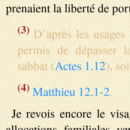
prenaient la liberté de por
(3)
D’après les usages de
permis de dépasser l
sabbat (
Actes 1.12
), so
(4)
Matthieu 12.1-2
.
Je revois encore le vis
allocations familiales v