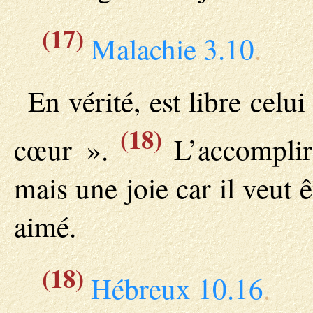
(17)
Malachie 3.10
.
En vérité, est libre celui
(18)
cœur ».
L’accomplir 
mais une joie car il veut ê
aimé.
(18)
Hébreux 10.16
.