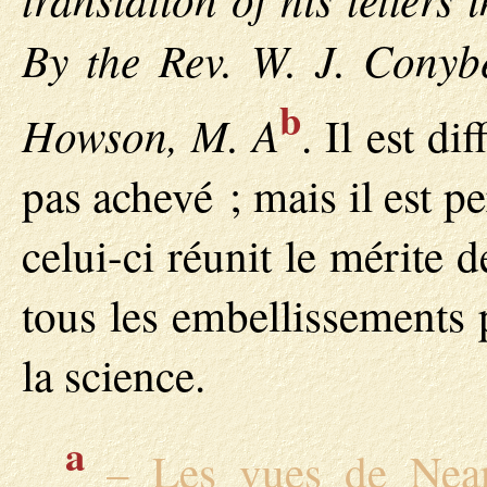
By the Rev. W. J. Conybe
b
Howson, M. A
. Il est di
pas achevé ; mais il est p
celui-ci réunit le mérite 
tous les embellissements 
la science.
a
– Les vues de Neand