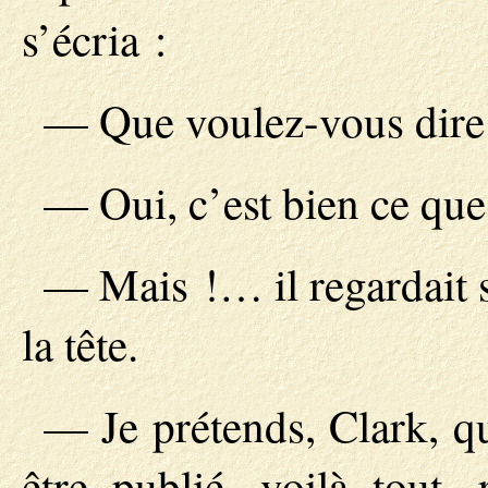
s’écria :
— Que voulez-vous dire ?
— Oui, c’est bien ce que 
— Mais !… il regardait 
la tête.
— Je prétends, Clark, q
être publié, voilà tout