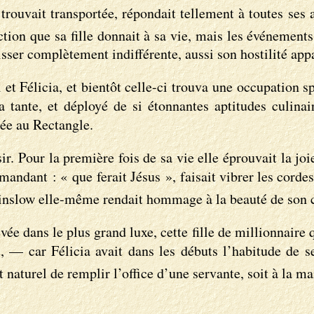
rouvait transportée, répondait tellement à toutes ses as
tion que sa fille donnait à sa vie, mais les événement
isser complètement indifférente, aussi son hostilité appa
 et Félicia, et bientôt celle-ci trouva une occupation s
 tante, et déployé de si étonnantes aptitudes culina
lée au Rectangle.
isir. Pour la première fois de sa vie elle éprouvait la j
mandant : « que ferait Jésus », faisait vibrer les corde
slow elle-même rendait hommage à la beauté de son c
ée dans le plus grand luxe, cette fille de millionnaire q
, — car Félicia avait dans les débuts l’habitude de s
t naturel de remplir l’office d’une servante, soit à la m