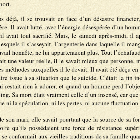
mort.
déjà, il se trouvait en face d’un désastre financier
ère. Il avait lutté, avec l’énergie désespérée d’un homm
il avait tout sacrifié. Mais, le samedi après-midi, il a
lesquels il s’asseyait, l’argenterie dans laquelle il ma
avail honnête, ne lui appartenaient plus. Tout l’échafaud
it une valeur réelle, il le savait mieux que personne, m
méthodes auxquelles il le devait. Il avait été déçu en c
tre issue à sa situation que le suicide. C’était la fin 
lui restait rien à adorer, et quand un homme perd l’obje
ing. Sa mort était vraiment celle d’un insensé, car que 
e ni la spéculation, ni les pertes, ni aucune fluctuation
de son mari, elle savait pourtant que la source de sa fo
olfe qu’ils possédaient une force de résistance supéri
e se conformait aux vieilles traditions de sa famille qu