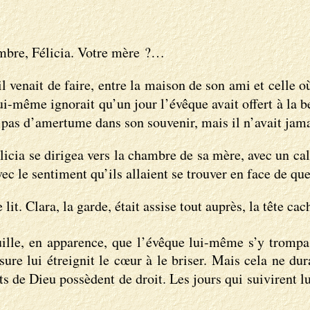
ombre, Félicia. Votre mère ?…
’il venait de faire, entre la maison de son ami et celle o
 lui-même ignorait qu’un jour l’évêque avait offert à la 
it pas d’amertume dans son souvenir, mais il n’avait jamai
licia se dirigea vers la chambre de sa mère, avec un ca
 avec le sentiment qu’ils allaient se trouver en face de q
 lit. Clara, la garde, était assise tout auprès, la tête c
quille, en apparence, que l’évêque lui-même s’y trompa
ure lui étreignit le cœur à le briser. Mais cela ne du
nts de Dieu possèdent de droit. Les jours qui suivirent 