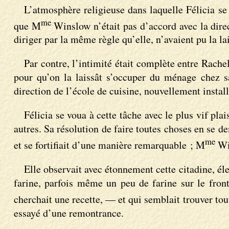
L’atmosphère religieuse dans laquelle Félicia se t
me
que M
Winslow n’était pas d’accord avec la direc
diriger par la même règle qu’elle, n’avaient pu la la
Par contre, l’intimité était complète entre Rachel
pour qu’on la laissât s’occuper du ménage chez sa
direction de l’école de cuisine, nouvellement instal
Félicia se voua à cette tâche avec le plus vif pla
autres. Sa résolution de faire toutes choses en se de
me
et se fortifiait d’une manière remarquable ; M
Win
Elle observait avec étonnement cette citadine, élev
farine, parfois même un peu de farine sur le front
cherchait une recette, — et qui semblait trouver tou
essayé d’une remontrance.