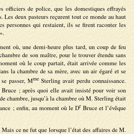
 officiers de police, que les domestiques effrayés
ns. Les deux pasteurs reçurent tout ce monde au haut
s personnes qui restaient, ils se firent raconter les
».
oment où, une demi-heure plus tard, un coup de feu
a chambre de son maître, pour le trouver étendu sans
 moment où le coup partait, était arrivée comme les
 dans la chambre de sa mère, avec un air égaré et se
me
e se passer, M
Sterling avait perdu connaissance.
Bruce ; après quoi elle avait insisté pour voir son
e de chambre, jusqu’à la chambre où M. Sterling était
r
stance ; enfin, au moment où le D
Bruce et l’évêque
 Mais ce ne fut que lorsque l’état des affaires de M.