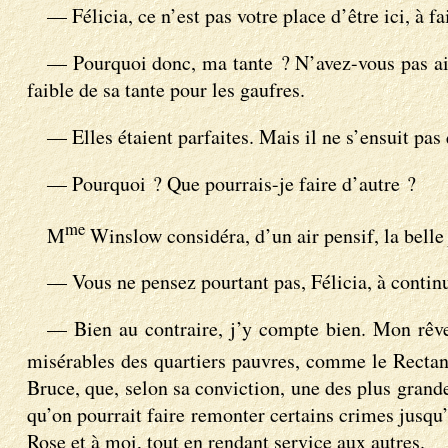
— Félicia, ce n’est pas votre place d’être ici, à f
— Pourquoi donc, ma tante ? N’avez-vous pas aimé
faible de sa tante pour les gaufres.
— Elles étaient parfaites. Mais il ne s’ensuit pas
— Pourquoi ? Que pourrais-je faire d’autre ?
me
M
Winslow considéra, d’un air pensif, la belle 
— Vous ne pensez pourtant pas, Félicia, à contin
— Bien au contraire, j’y compte bien. Mon rêve 
misérables des quartiers pauvres, comme le Rectan
Bruce, que, selon sa conviction, une des plus grand
qu’on pourrait faire remonter certains crimes jusqu’à
Rose et à moi, tout en rendant service aux autres.