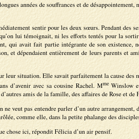
 longues années de souffrances et de désappointement, 
immédiatement sentir pour les deux sœurs. Pendant des s
u’on lui témoignait, ni les efforts tentés pour la sort
nt, qui avait fait partie intégrante de son existence, 
ison, et dépendaient entièrement de leurs parents et am
sur leur situation. Elle savait parfaitement la cause des
me
 plans d’avenir avec sa cousine Rachel. M
Winslow et 
 d’autres amis de la famille, des affaires de Rose et de F
e veut pas entendre parler d’un autre arrangement, dis
enrôlée, comme elle, dans la petite phalange des disciple
 chose ici, répondit Félicia d’un air pensif.