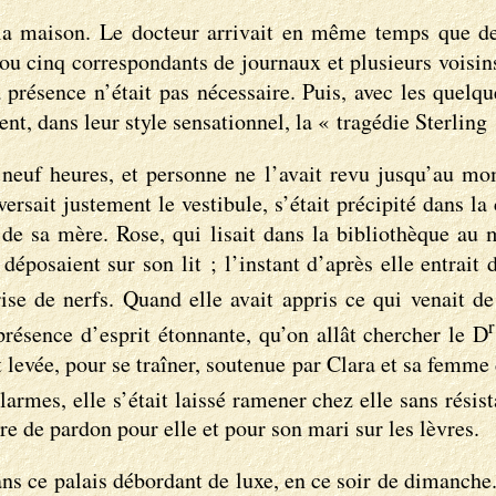
 la maison. Le docteur arrivait en même temps que des
re ou cinq correspondants de journaux et plusieurs voisi
 présence n’était pas nécessaire. Puis, avec les quelque
nt, dans leur style sensationnel, la « tragédie Sterling 
 neuf heures, et personne ne l’avait revu jusqu’au m
versait justement le vestibule, s’était précipité dans l
ès de sa mère. Rose, qui lisait dans la bibliothèque au
déposaient sur son lit ; l’instant d’après elle entrait
rise de nerfs. Quand elle avait appris ce qui venait d
r
présence d’esprit étonnante, qu’on allât chercher le D
it levée, pour se traîner, soutenue par Clara et sa femm
larmes, elle s’était laissé ramener chez elle sans rési
ère de pardon pour elle et pour son mari sur les lèvres.
ans ce palais débordant de luxe, en ce soir de dimanche.