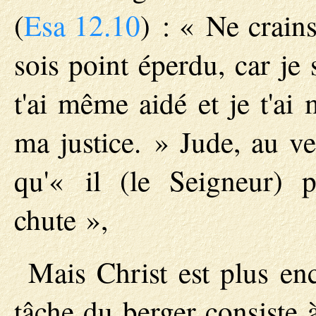
(
Esa 12.10
) : « Ne crains
sois point éperdu, car je s
t'ai même aidé et je t'ai
ma justice. » Jude, au ve
qu'« il (le Seigneur) 
chute »,
Mais Christ est plus en
tâche du berger consiste 