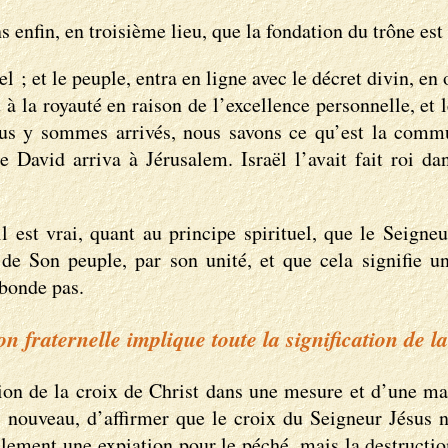
enfin, en troisième lieu, que la fondation du trône est 
l ; et le peuple, entra en ligne avec le décret divin, e
à la royauté en raison de l’excellence personnelle, et 
us y sommes arrivés, nous savons ce qu’est la commun
e David arriva à Jérusalem. Israël l’avait fait roi d
 il est vrai, quant au principe spirituel, que le Seign
de Son peuple, par son unité, et que cela signifie un
abonde pas.
 fraternelle implique toute la signification de la
ion de la croix de Christ dans une mesure et d’une ma
e nouveau, d’affirmer que le croix du Seigneur Jésus 
eulement une expiation pour le péché, mais la destructi