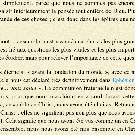
ès simplement, parce que nous ne sommes pas encore 
isir intérieurement la pensée tout entière de Dieu. Plus
 grande de ces choses ; c’est donc dans les épîtres que
e mot « ensemble » est associé aux choses les plus gra
est lié aux questions les plus vitales et les plus import
 étudier, mais pour relever l’importance de cette quest
éternels, « avant la fondation du monde », avec ce mot
Cela nous est déclaré très définitivement dans
Éphésien
lue… vous salue
». La communion fraternelle n’est donc
mps, pour que nous marchions en accord durant cette 
 que, ensemble en Christ, nous avons été choisis. Retenon
Christ ; elles ne signifient pas non plus que nous avons
st. Cela signifie que nous avons été vus comme un en Ch
nsemble, mais nous avons été mis ensemble en Christ