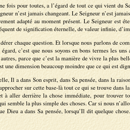
ne fois pour toutes, a l’égard de tout ce qui vient du S
eigneur n’est jamais changeant. Le Seigneur n’est jamai
urement adapté au moment présent. Le Seigneur est étern
quent de signification éternelle, de valeur infinie, d’i
idérer chaque question. Et lorsque nous parlons de com
 égard, c’est que nous soyons en bons termes les uns 
utres, parce que c’est la manière de vivre la plus belle
 C’est une dimension beaucoup moindre que ce qui est dig
e, Il a dans Son esprit, dans Sa pensée, dans la raison
approcher sur cette base-là tout ce qui se trouve dans l
 à aller derrière la chose immédiate, pour trouver tout
 qui semble la plus simple des choses. Car si nous n’all
e Dieu a dans Sa pensée, lorsqu’Il dit quelque chose. 