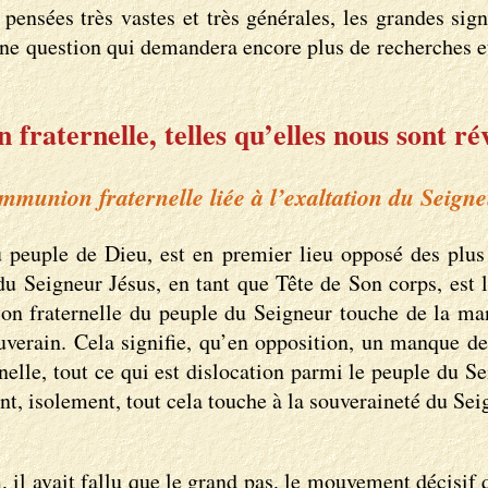
pensées très vastes et très générales, les grandes sign
 une question qui demandera encore plus de recherches et
fraternelle, telles qu’elles nous sont ré
mmunion fraternelle liée à l’exaltation du Seign
peuple de Dieu, est en premier lieu opposé des plus 
 du Seigneur Jésus, en tant que Tête de Son corps, e
on fraternelle du peuple du Seigneur touche de la mani
 Souverain. Cela signifie, qu’en opposition, un manque
nelle, tout ce qui est dislocation parmi le peuple du 
t, isolement, tout cela touche à la souveraineté du Seig
 il avait fallu que le grand pas, le mouvement décisif q