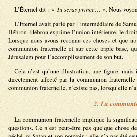
L’Éternel dit : «
Tu seras prince
… ». Nous voyons 
L’Éternel avait parlé par l’intermédiaire de Samue
Hébron. Hébron exprime l’union intérieure, le droit 
Lorsque nous avons reconnu ces choses et que no
communion fraternelle et sur cette triple base, qu
Jérusalem pour l’accomplissement de son but.
Cela n’est qu’une illustration, une figure, mais
directement affecté par la communion fraternelle 
communion fraternelle, n’existe pas, lorsqu’elle n’
2. La communion
La communion fraternelle implique la significat
questions. Ce n’est peut-être pas quelque chose d
péché, ni Satan et son pouvoir ; elle n’a pas été s