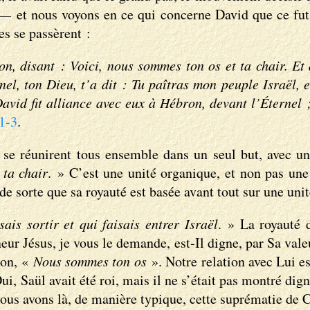
— et nous voyons en ce qui concerne David que ce fut
es se passèrent :
, disant : Voici, nous sommes ton os et ta chair. Et au
ernel, ton Dieu, t’a dit : Tu paîtras mon peuple Israël,
avid fit alliance avec eux à Hébron, devant l’Éternel ;
1-3
.
se réunirent tous ensemble dans un seul but, avec u
ta chair
. » C’est une unité organique, et non pas une
e sorte que sa royauté est basée avant tout sur une unit
sais sortir et qui faisais entrer Israël
. » La royauté 
eur Jésus, je vous le demande, est-Il digne, par Sa vale
ion, «
Nous sommes ton os
». Notre relation avec Lui es
i, Saül avait été roi, mais il ne s’était pas montré dig
ous avons là, de manière typique, cette suprématie de Ch