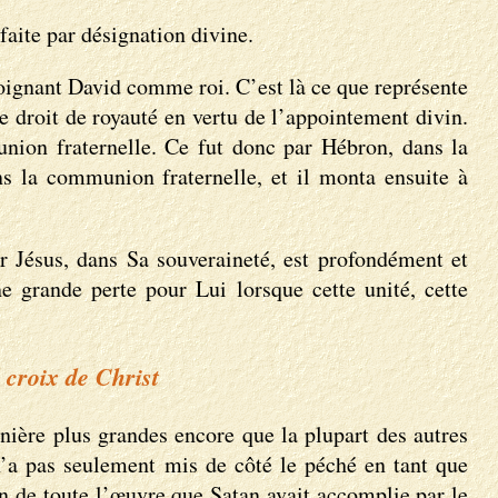
faite par désignation divine.
n oignant David comme roi. C’est là ce que représente
le droit de royauté en vertu de l’appointement divin.
ion fraternelle. Ce fut donc par Hébron, dans la
ans la communion fraternelle, et il monta ensuite à
eur Jésus, dans Sa souveraineté, est profondément et
e grande perte pour Lui lorsque cette unité, cette
 croix de Christ
nière plus grandes encore que la plupart des autres
n’a pas seulement mis de côté le péché en tant que
on de toute l’œuvre que Satan avait accomplie par le