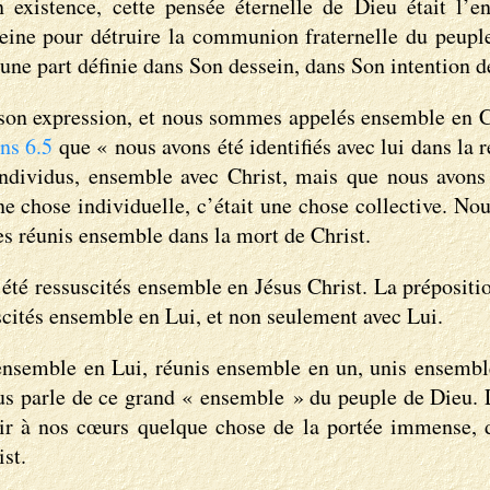
 existence, cette pensée éternelle de Dieu était l’e
eine pour détruire la communion fraternelle du peup
une part définie dans Son dessein, dans Son intention dét
 son expression, et nous sommes appelés ensemble en Ch
ns 6.5
que « nous avons été identifiés avec lui dans la 
dividus, ensemble avec Christ, mais que nous avons é
e chose individuelle, c’était une chose collective. N
 réunis ensemble dans la mort de Christ.
 été ressuscités ensemble en Jésus Christ. La prépositi
scités ensemble en Lui, et non seulement avec Lui.
ensemble en Lui, réunis ensemble en un, unis ensembl
s parle de ce grand « ensemble » du peuple de Dieu. 
isir à nos cœurs quelque chose de la portée immense, d
st.