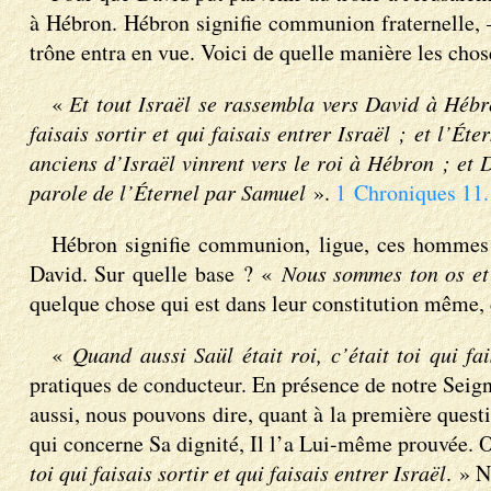
à Hébron. Hébron signifie communion fraternelle, 
trône entra en vue. Voici de quelle manière les chos
«
Et tout Israël se rassembla vers David à Hébron
faisais sortir et qui faisais entrer Israël ; et l’Ét
anciens d’Israël vinrent vers le roi à Hébron ; et D
parole de l’Éternel par Samuel
».
1 Chroniques 11.
Hébron signifie communion, ligue, ces hommes 
David. Sur quelle base ? «
Nous sommes ton os et 
quelque chose qui est dans leur constitution même, d
«
Quand aussi Saül était roi, c’était toi qui fai
pratiques de conducteur. En présence de notre Seign
aussi, nous pouvons dire, quant à la première quest
qui concerne Sa dignité, Il l’a Lui-même prouvée. Ou
toi qui faisais sortir et qui faisais entrer Israël
. » N