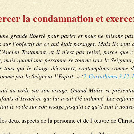
cer la condamnation et exercer 
une grande liberté pour parler et nous ne faisons pas
ds sur l’objectif de ce qui était passager. Mais ils son
’Ancien Testament, et il n’est pas retiré, parce que c’
rs, mais quand une personne se tourne vers le Seigneur, l
Nous tous qui le visage découvert, contemplons comme 
comme par le Seigneur l’Esprit. » (
2 Corinthiens 3.12-
ait un voile sur son visage. Quand Moïse se présentait
 enfants d’Israël ce qui lui avait été ordonné. Les enfan
ait le voile sur son visage jusqu’à ce qu’il soit à nouve
les deux aspects de la personne et de l’œuvre de Christ