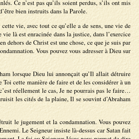
lés. Ce n’est pas qu’ils soient perdus, s’ils ont mis
d’être bien instruits dans la Parole.
cette vie, avec tout ce qu’elle a de sens, une vie de
vie là est enracinée dans la justice, dans l’exercice
 en dehors de Christ est une chose, ce que je suis par
 la condamnation. Vous pouvez vous adresser à Dieu sur
aham lorsque Dieu lui annonçait qu’Il allait détruire
 Toi cette manière de faire et de les considérer à un
c’est réellement le cas, Je ne pourrais pas le faire…
ruisit les cités de la plaine, Il se souvint d’Abraham
 détruit le jugement et la condamnation. Vous pouvez
’Ennemi. Le Seigneur insiste là-dessus car Satan fait
ugement. La foi au Seigneur Jésus nous permet de dire