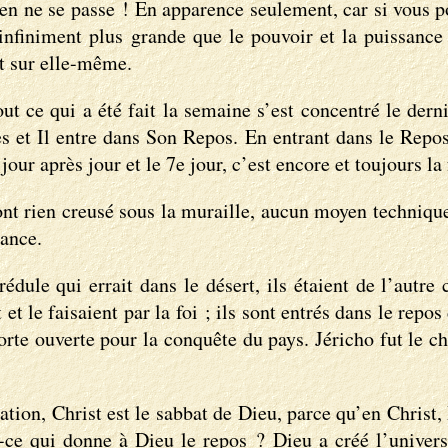
ien ne se passe ! En apparence seulement, car si vous p
 infiniment plus grande que le pouvoir et la puissance 
nt sur elle-même.
ut ce qui a été fait la semaine s’est concentré le dern
s et Il entre dans Son Repos. En entrant dans le Repos 
our après jour et le 7e jour, c’est encore et toujours la 
’ont rien creusé sous la muraille, aucun moyen technique 
rance.
édule qui errait dans le désert, ils étaient de l’autre
nt et le faisaient par la foi ; ils sont entrés dans le re
orte ouverte pour la conquête du pays. Jéricho fut le ch
ation, Christ est le sabbat de Dieu, parce qu’en Christ
ce qui donne à Dieu le repos ? Dieu a créé l’univers 