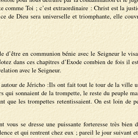
ste comme Toi ; c’est extraordinaire : Christ est la jus
ice de Dieu sera universelle et triomphante, elle cou
ble d’être en communion bénie avec le Seigneur le visa
Notez dans ces chapitres d’Exode combien de fois il est
elation avec le Seigneur.
tour de Jéricho :Ils ont fait tout le tour de la ville u
eurs qui sonnaient de la trompette, le reste du peuple m
ant que les trompettes retentissaient. On est loin de 
 vous se dresse une puissante forteresse très bien d
ce et qui rentrent chez eux ; pareil le jour suivant et a