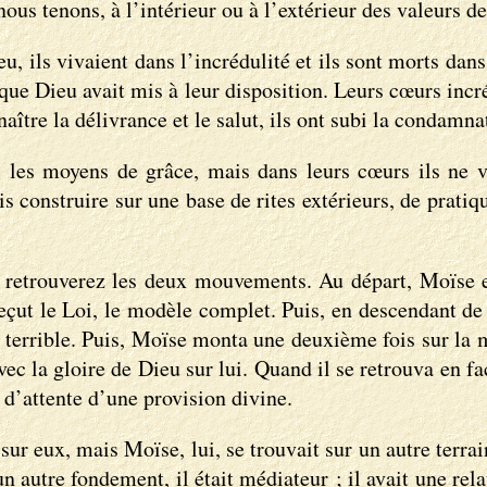
us tenons, à l’intérieur ou à l’extérieur des valeurs de l
ieu, ils vivaient dans l’incrédulité et ils sont morts da
ue Dieu avait mis à leur disposition. Leurs cœurs incré
naître la délivrance et le salut, ils ont subi la condamna
ous les moyens de grâce, mais dans leurs cœurs ils ne 
s construire sur une base de rites extérieurs, de prati
s retrouverez les deux mouvements. Au départ, Moïse 
 reçut le Loi, le modèle complet. Puis, en descendant de
t terrible. Puis, Moïse monta une deuxième fois sur la 
c la gloire de Dieu sur lui. Quand il se retrouva en fa
t d’attente d’une provision divine.
r eux, mais Moïse, lui, se trouvait sur un autre terrain
 un autre fondement, il était médiateur ; il avait une re