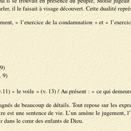
nd il se trouvait en présence du peuple, Moïse jugeait
er, il le faisait à visage découvert. Cette dualité repré
ent, « l’exercice de la condamnation » et « l’exercice
 9)
. 9)
(v.11) « le voile » (v. 13) / Au présent : « ce qui demeur
gnés de beaucoup de détails. Tout repose sur les expr
autre est une sentence de vie. L’un amène le jugement, 
ir dans le cœur des enfants de Dieu.