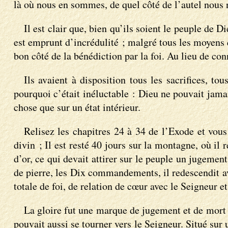
là où nous en sommes, de quel côté de l’autel nous no
Il est clair que, bien qu’ils soient le peuple de D
est emprunt d’incrédulité ; malgré tous les moyens q
bon côté de la bénédiction par la foi. Au lieu de con
Ils avaient à disposition tous les sacrifices, t
pourquoi c’était inéluctable : Dieu ne pouvait jamai
chose que sur un état intérieur.
Relisez les chapitres 24 à 34 de l’Exode et vou
divin ; Il est resté 40 jours sur la montagne, où il
d’or, ce qui devait attirer sur le peuple un jugemen
de pierre, les Dix commandements, il redescendit ave
totale de foi, de relation de cœur avec le Seigneur e
La gloire fut une marque de jugement et de mort su
pouvait aussi se tourner vers le Seigneur. Situé sur