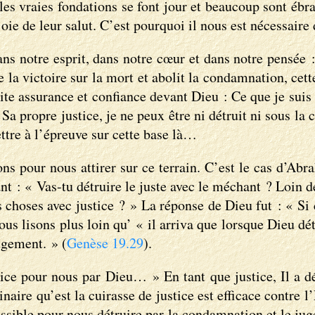
es vraies fondations se font jour et beaucoup sont ébran
oie de leur salut. C’est pourquoi il nous est nécessaire 
ns notre esprit, dans notre cœur et dans notre pensée : 
 victoire sur la mort et abolit la condamnation, cette 
faite assurance et confiance devant Dieu : Ce que je suis
de Sa propre justice, je ne peux être ni détruit ni sous
ettre à l’épreuve sur cette base là…
ns pour nous attirer sur ce terrain. C’est le cas d’Abr
nt : « Vas-tu détruire le juste avec le méchant ? Loin de
s choses avec justice ? » La réponse de Dieu fut : « Si 
us lisons plus loin qu’ « il arriva que lorsque Dieu dét
jugement. » (
Genèse 19.29
).
justice pour nous par Dieu… » En tant que justice, Il a
aire qu’est la cuirasse de justice est efficace contre l
 possible pour nous détruire par la condamnation et le j