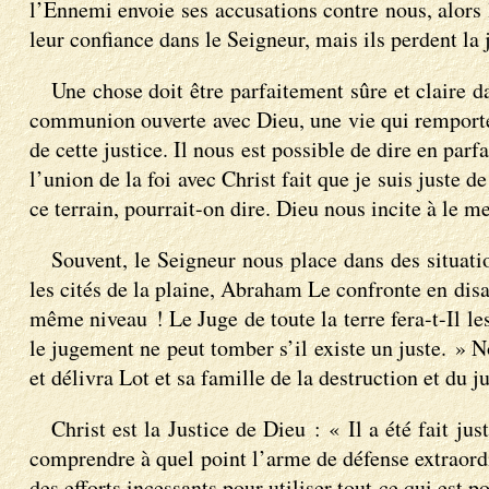
l’Ennemi envoie ses accusations contre nous, alors l
leur confiance dans le Seigneur, mais ils perdent la j
Une chose doit être parfaitement sûre et claire da
communion ouverte avec Dieu, une vie qui remporte la
de cette justice. Il nous est possible de dire en par
l’union de la foi avec Christ fait que je suis juste 
ce terrain, pourrait-on dire. Dieu nous incite à le m
Souvent, le Seigneur nous place dans des situatio
les cités de la plaine, Abraham Le confronte en disa
même niveau ! Le Juge de toute la terre fera-t-Il le
le jugement ne peut tomber s’il existe un juste. » No
et délivra Lot et sa famille de la destruction et du 
Christ est la Justice de Dieu : « Il a été fait 
comprendre à quel point l’arme de défense extraordin
des efforts incessants pour utiliser tout ce qui est