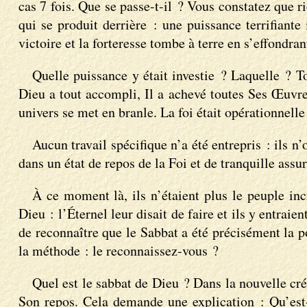
cas 7 fois. Que se passe-t-il ? Vous constatez que r
qui se produit derrière : une puissance terrifiante
victoire et la forteresse tombe à terre en s’effondra
Quelle puissance y était investie ? Laquelle ? To
Dieu a tout accompli, Il a achevé toutes Ses Œuvre
univers se met en branle. La foi était opérationnelle j
Aucun travail spécifique n’a été entrepris : ils n
dans un état de repos de la Foi et de tranquille assu
À ce moment là, ils n’étaient plus le peuple incr
Dieu : l’Éternel leur disait de faire et ils y entraie
de reconnaître que le Sabbat a été précisément la p
la méthode : le reconnaissez-vous ?
Quel est le sabbat de Dieu ? Dans la nouvelle cré
Son repos. Cela demande une explication : Qu’est-