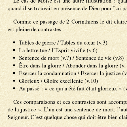
Le cas de Moïse est une autre illustration : qua
quand il se trouvait en présence de Dieu pour Lui parl
Comme ce passage de 2 Corinthiens le dit clairem
est pleine de contrastes :
Tables de pierre / Tables du cœur (v.3)
La lettre tue / l’Esprit vivifie (v.6)
Sentence de mort (v.7) / Sentence de vie (v.8)
Être dans la gloire / Abonder dans la gloire (v.
Exercer la condamnation / Exercer la justice (v
Glorieux / Gloire excellente (v.10)
Au passé : « ce qui a été fait était glorieux » 
Ces comparaisons et ces contrastes sont accompa
de la justice ». L’un est une sentence de mort, l’
Seigneur. C’est quelque chose qui doit être bien cla