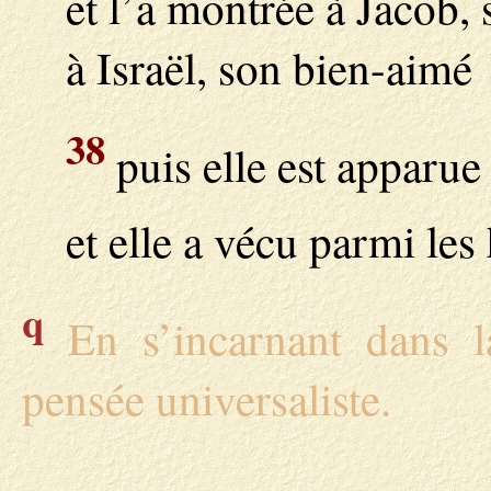
et l’a montrée à Jacob, 
à Israël, son bien-aimé 
38
puis elle est apparue 
et elle a vécu parmi le
q
En s’incarnant dans l
pensée universaliste.