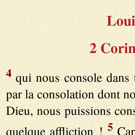
Loui
2 Corin
4
qui nous console dans to
par la consolation dont n
Dieu, nous puissions cons
5
quelque affliction !
Car