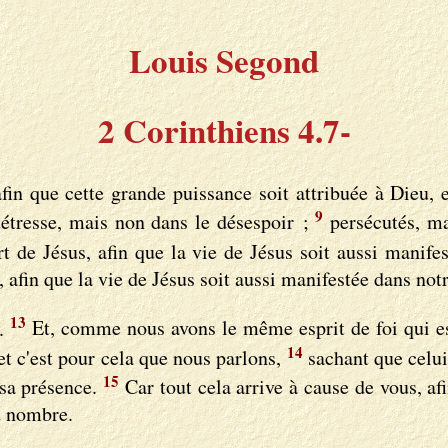
Louis Segond
2 Corinthiens 4.7-
fin que cette grande puissance soit attribuée à Dieu,
9
détresse, mais non dans le désespoir ;
persécutés, ma
t de Jésus, afin que la vie de Jésus soit aussi manife
 afin que la vie de Jésus soit aussi manifestée dans notr
13
s.
Et, comme nous avons le même esprit de foi qui est
14
t c'est pour cela que nous parlons,
sachant que celui
15
 sa présence.
Car tout cela arrive à cause de vous, afi
d nombre.