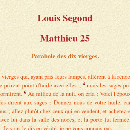
Louis Segond
Matthieu 25
Parabole des dix vierges.
vierges qui, ayant pris leurs lampes, allèrent à la renco
4
e prirent point d'huile avec elles ;
mais les sages pri
6
dormirent.
Au milieu de la nuit, on cria : Voici l'époux
les dirent aux sages : Donnez-nous de votre huile, ca
ous ; allez plutôt chez ceux qui en vendent, et achetez-
avec lui dans la salle des noces, et la porte fut fermée
: Je vous le dis en vérité, je ne vous connais pas.