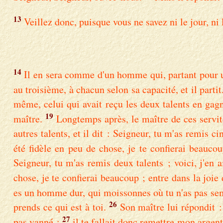
13
Veillez donc, puisque vous ne savez ni le jour, ni 
14
Il en sera comme d'un homme qui, partant pour un
au troisième, à chacun selon sa capacité, et il partit
même, celui qui avait reçu les deux talents en gag
19
maître.
Longtemps après, le maître de ces servite
autres talents, et il dit : Seigneur, tu m'as remis ci
été fidèle en peu de chose, je te confierai beaucou
Seigneur, tu m'as remis deux talents ; voici, j'en 
chose, je te confierai beaucoup ; entre dans la joie
es un homme dur, qui moissonnes où tu n'as pas sem
26
prends ce qui est à toi.
Son maître lui répondit :
27
pas vanné ;
il te fallait donc remettre mon argent