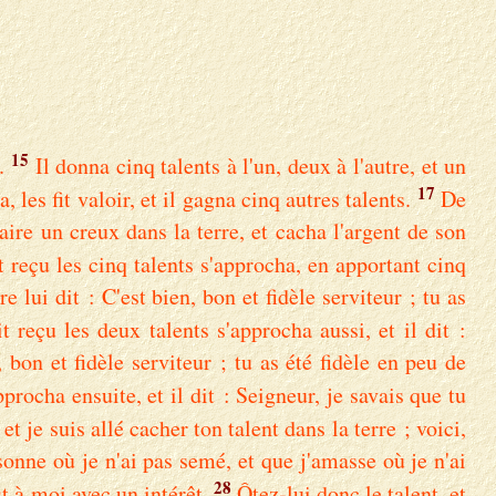
15
.
Il donna cinq talents à l'un, deux à l'autre, et un
17
, les fit valoir, et il gagna cinq autres talents.
De
faire un creux dans la terre, et cacha l'argent de son
t reçu les cinq talents s'approcha, en apportant cinq
e lui dit : C'est bien, bon et fidèle serviteur ; tu as
t reçu les deux talents s'approcha aussi, et il dit :
, bon et fidèle serviteur ; tu as été fidèle en peu de
pprocha ensuite, et il dit : Seigneur, je savais que tu
, et je suis allé cacher ton talent dans la terre ; voici,
onne où je n'ai pas semé, et que j'amasse où je n'ai
28
st à moi avec un intérêt.
Ôtez-lui donc le talent, et