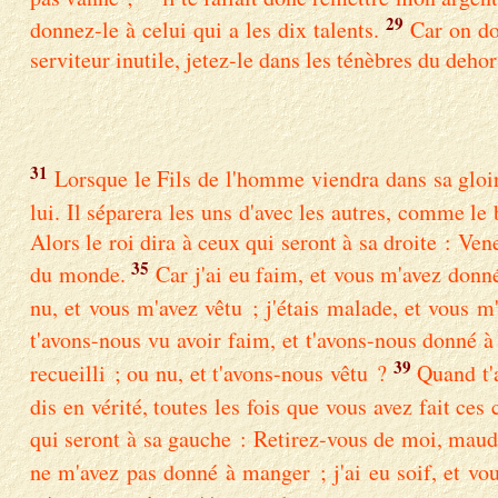
29
donnez-le à celui qui a les dix talents.
Car on do
serviteur inutile, jetez-le dans les ténèbres du deho
31
Lorsque le Fils de l'homme viendra dans sa gloire,
lui. Il séparera les uns d'avec les autres, comme le 
Alors le roi dira à ceux qui seront à sa droite : V
35
du monde.
Car j'ai eu faim, et vous m'avez donné
nu, et vous m'avez vêtu ; j'étais malade, et vous m'
t'avons-nous vu avoir faim, et t'avons-nous donné à
39
recueilli ; ou nu, et t'avons-nous vêtu ?
Quand t'
dis en vérité, toutes les fois que vous avez fait ces
qui seront à sa gauche : Retirez-vous de moi, maudit
ne m'avez pas donné à manger ; j'ai eu soif, et vo