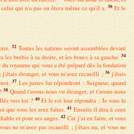
30
 celui qui n'a pas on ôtera même ce qu'il a.
Et le
32
oire.
Toutes les nations seront assemblées devant
34
ra les brebis à sa droite, et les boucs à sa gauche.
n du royaume qui vous a été préparé dès la fondation
36
j'étais étranger, et vous m'avez recueilli ;
j'étais
37
 moi.
Les justes lui répondront : Seigneur, quand
38
?
Quand t'avons-nous vu étranger, et t'avons-nous
40
lés vers toi ?
Et le roi leur répondra : Je vous le
41
oi que vous les avez faites.
Ensuite il dira à ceux
42
diable et pour ses anges.
Car j'ai eu faim, et vous
t vous ne m'avez pas recueilli ; j'étais nu, et vous ne