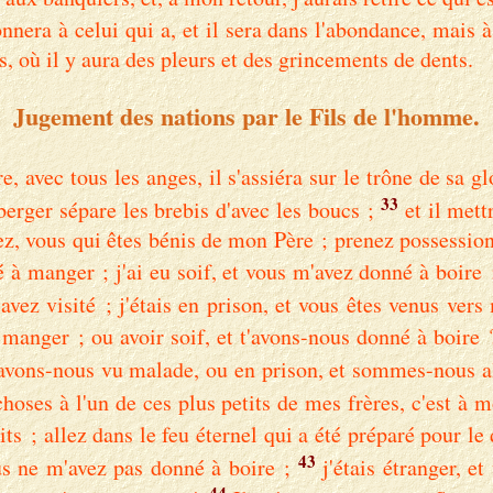
nnera à celui qui a, et il sera dans l'abondance, mais à
rs, où il y aura des pleurs et des grincements de dents.
Jugement des nations par le Fils de l'homme.
 avec tous les anges, il s'assiéra sur le trône de sa gl
33
berger sépare les brebis d'avec les boucs ;
et il mett
enez, vous qui êtes bénis de mon Père ; prenez possessio
 à manger ; j'ai eu soif, et vous m'avez donné à boire ; 
avez visité ; j'étais en prison, et vous êtes venus vers
 manger ; ou avoir soif, et t'avons-nous donné à boire 
avons-nous vu malade, ou en prison, et sommes-nous al
 choses à l'un de ces plus petits de mes frères, c'est à m
s ; allez dans le feu éternel qui a été préparé pour le 
43
us ne m'avez pas donné à boire ;
j'étais étranger, e