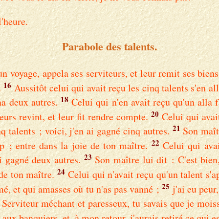
l'heure.
Parabole des talents.
 voyage, appela ses serviteurs, et leur remit ses biens
16
.
Aussitôt celui qui avait reçu les cinq talents s'en alla
18
na deux autres.
Celui qui n'en avait reçu qu'un alla 
20
urs revint, et leur fit rendre compte.
Celui qui avai
21
nq talents ; voici, j'en ai gagné cinq autres.
Son maîtr
22
p ; entre dans la joie de ton maître.
Celui qui avai
23
ai gagné deux autres.
Son maître lui dit : C'est bien
24
 de ton maître.
Celui qui n'avait reçu qu'un talent s'a
25
é, et qui amasses où tu n'as pas vanné ;
j'ai eu peur
 Serviteur méchant et paresseux, tu savais que je moiss
 aux banquiers, et, à mon retour, j'aurais retiré ce qui e