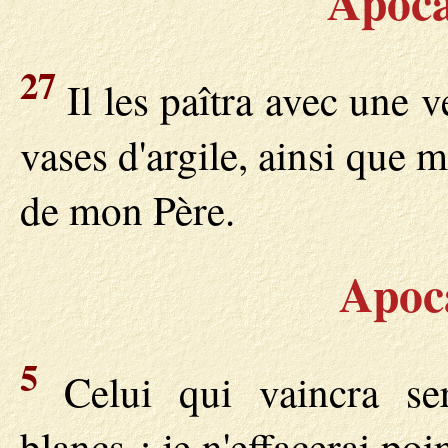
Apoca
27
Il les paîtra avec une 
vases d'argile, ainsi que 
de mon Père.
Apoca
5
Celui qui vaincra ser
blancs ; je n'effacerai poi