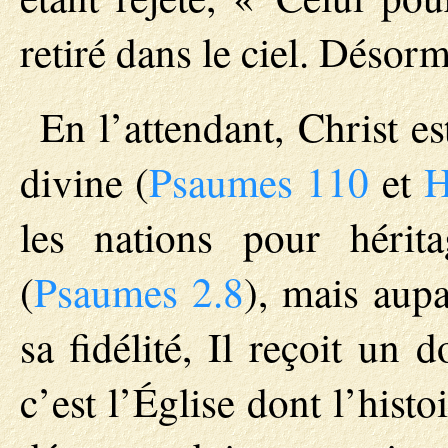
retiré dans le ciel. Désorm
En l’attendant, Christ es
divine (
Psaumes 110
et
H
les nations pour hérit
(
Psaumes 2.8
), mais aup
sa fidélité, Il reçoit un 
c’est l’Église dont l’his