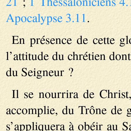
21
;
1 Thessaloniciens 4
Apocalypse 3.11
.
En présence de cette gl
l’attitude du chrétien don
du Seigneur ?
Il se nourrira de Chris
accomplie, du Trône de g
s’appliquera à obéir au Sa