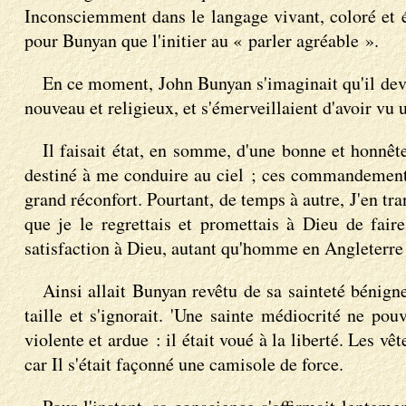
Inconsciemment dans le langage vivant, coloré et é
pour Bunyan que l'initier au « parler agréable ».
En ce moment, John Bunyan s'imaginait qu'il dev
nouveau et religieux, et s'émerveillaient d'avoir v
Il faisait état, en somme, d'une bonne et honnê
destiné à me conduire au ciel ; ces commandements, 
grand réconfort. Pourtant, de temps à autre, J'en tr
que je le regrettais et promettais à Dieu de fair
satisfaction à Dieu, autant qu'homme en Angleterre
Ainsi allait Bunyan revêtu de sa sainteté bénigne. 
taille et s'ignorait. 'Une sainte médiocrité ne po
violente et ardue : il était voué à la liberté. Les v
car Il s'était façonné une camisole de force.