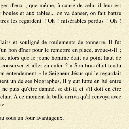
ger d'eux ; que même, à cause de cela, il leur est
boules et aux tables... on va danser, on fait battre
'autres les regardent ! Oh ! misérables perdus ! Oh !
airs et souligné de roulements de tonnerre. Il fut
'un bon dîner pour le remettre en place, avoue-t-il ;
rtie, alors que le jeune homme était au point haut de
 conserver et aller en enfer ? » Son bras était tendu
 son entendement » le Seigneur Jésus qui le regardait
nt un de ses biographes, Il y eut lutte en lui entre
e puis qu'être damné, se dit-il, et s'il doit en être
lair. A ce moment la balle arriva qu'il renvoya avec
me.
eau sous un Jour avantageux.