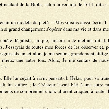
tincelant de la Bible, selon la version de 1611, dite «
enait un modèle de piété. « Mes voisins aussi, écrit-
u un si grand changement s'opérer dans ma vie et dans m
te piété, légaliste, simple, sincère. « Je mettais, d
J'essayais de toutes mes forces de les observer et, pen
ansgressais un, et alors je me sentais grandement afflig
e mieux une autre fois. Alors, Je me sentais de nouv
 ! »
Elle lui seyait à ravir, pensait-il. Hélas, pour sa tranq
uvait lui suffire ; le Créateur l'avait bâti à une autr
êtements de son premier choix allaient craquer, à toutes