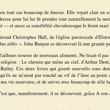
.
n tout cas beaucoup de finesse. Elle voyait clair en s
ndresse pour lui lui fit prendre tout naturellement la m
 — et aussi sa sensibilité chevaleresque le firent mari 
end Christopher Hall, de l'église paroissiale d'Elstow,
lus zélés ». John Bunyan se découvrait là une grande pe
ailleurs trouver de nouveaux aliments. Ne lisait-il pas 
e religion : Le chemin qui mène au ciel, d'Arthur Dent
Bailey. Ces deux livres qui gisent ensevelis sous deux
'ils ne m'aient pas touché au vif de l''âme au point de 
 ma vie mauvaise, et de suivre avec beaucoup de zèle la
C'est que, manifestement, il se découvrait, grâce A son a