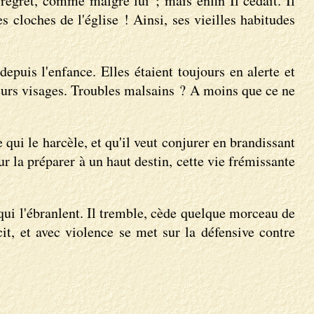
c regret, comme malgré lui ; mais enfin Il cédait. Il
 cloches de l'église ! Ainsi, ses vieilles habitudes
epuis l'enfance. Elles étaient toujours en alerte et
ieurs visages. Troubles malsains ? A moins que ce ne
 qui le harcèle, et qu'il veut conjurer en brandissant
ur la préparer à un haut destin, cette vie frémissante
qui l'ébranlent. Il tremble, cède quelque morceau de
cit, et avec violence se met sur la défensive contre