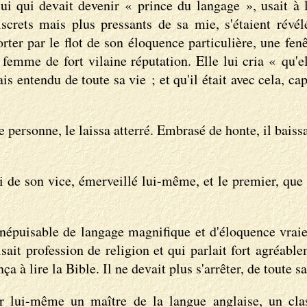
ui qui devait devenir « prince du langage », usait à l
screts mais plus pressants de sa mie, s'étaient révél
rter par le flot de son éloquence particulière, une fenê
femme de fort vilaine réputation. Elle lui cria « qu'ell
entendu de toute sa vie ; et qu'il était avec cela, cap
le personne, le laissa atterré. Embrasé de honte, il bais
ri de son vice, émerveillé lui-même, et le premier, que
 inépuisable de langage magnifique et d'éloquence vraie
t profession de religion et qui parlait fort agréableme
a à lire la Bible. Il ne devait plus s'arrêter, de toute sa 
enir lui-même un maître de la langue anglaise, un cl