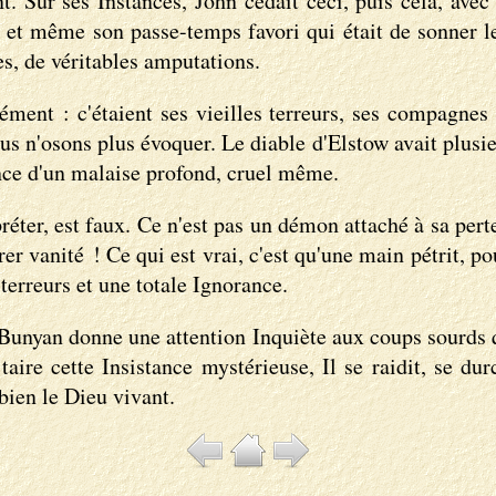
nt. Sur ses Instances, John cédait ceci, puis cela, ave
 et même son passe-temps favori qui était de sonner les
ces, de véritables amputations.
ment : c'étaient ses vieilles terreurs, ses compagnes d
us n'osons plus évoquer. Le diable d'Elstow avait plus
ience d'un malaise profond, cruel même.
éter, est faux. Ce n'est pas un démon attaché à sa perte
rer vanité ! Ce qui est vrai, c'est qu'une main pétrit, po
terreurs et une totale Ignorance.
, Bunyan donne une attention Inquiète aux coups sourds 
taire cette Insistance mystérieuse, Il se raidit, se dur
 bien le Dieu vivant.