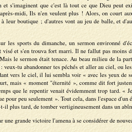
et s'imaginent que c'est là tout ce que Dieu peut exi
après-midi, Ils n'en veulent plus ! Alors, on court aux 
es à leur boutique ; d'autres vont au jeu de balle, et d
sur les sports du dimanche, un sermon environné d'écl
visé et s'en trouva fort marri. Il ne fallut pas moins d
r. Mais le sermon était tenace. Au beau milieu de la pa
 : veux-tu abandonner tes péchés et aller au ciel, ou les
rdant vers le ciel, il lui sembla voir « avec les yeux de
ourt, mais « moment "éternité », comme dit fort justeme
temps que le repentir venait évidemment trop tard. « Je n
e pour peu seulement ». Tout cela, dans l'espace d'un éc
-t-il plus tard, de tomber vertigineusement dans un abî
ar une grande victoire l'amena à se considérer de nouv