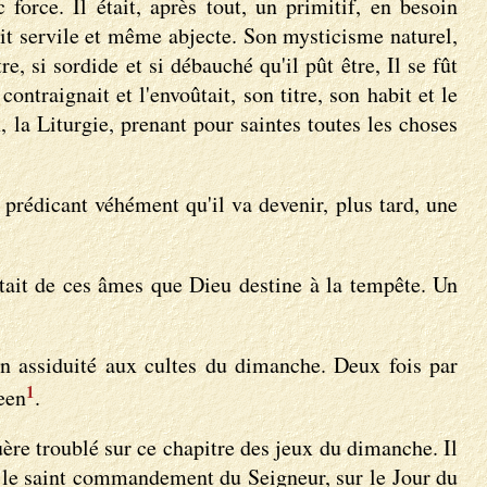
 force. Il était, après tout, un primitif, en besoin
rtait servile et même abjecte. Son mysticisme naturel,
e, si sordide et si débauché qu'il pût être, Il se fût
contraignait et l'envoûtait, son titre, son habit et le
x, la Liturgie, prenant pour saintes toutes les choses
 prédicant véhément qu'il va devenir, plus tard, une
tait de ces âmes que Dieu destine à la tempête. Un
son assiduité aux cultes du dimanche. Deux fois par
1
reen
.
ère troublé sur ce chapitre des jeux du dimanche. Il
nt le saint commandement du Seigneur, sur le Jour du