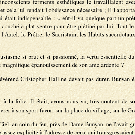
nconscients ferments esthétiques le travaillaient avec
, et cela lui rendait l'obéissance nécessaire ; Il l'appo
i était indispensable : « eût-il vu quelque part un prêtr
 couché à plat ventre pour être piétiné par lui. Tout le 
 l'Autel, le Prêtre, le Sacristain, les Habits sacerdotau
siasme si brut et si passionné, la vertu essentielle du
é le magnifique épanouissement de son âme ardente ?
évérend Cristopher Hall ne devait pas durer. Bunyan é
 à la folie. Il était, avons-nous vu, très content de 
ivrer à son sport favori sur la place du village, sur le G
iel, au coin du feu, près de Dame Bunyan, ne l'avait gu
ge assez explicite à l'adresse de ceux qui transgressaie