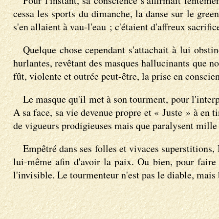
Pour l'instant, sa conscience s'affirmait lenteme
cessa les sports du dimanche, la danse sur le green
s'en allaient à vau-l'eau ; c'étaient d'affreux sacrifi
Quelque chose cependant s'attachait à lui obstiné
hurlantes, revêtant des masques hallucinants que no
fût, violente et outrée peut-être, la prise en consc
Le masque qu'il met à son tourment, pour l'interpr
A sa face, sa vie devenue propre et « Juste » à en ti
de vigueurs prodigieuses mais que paralysent mille 
Empêtré dans ses folles et vivaces superstitions
lui-même afin d'avoir la paix. Ou bien, pour faire 
l'invisible. Le tourmenteur n'est pas le diable, mais