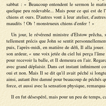
sabbat : « Beaucoup entendent le sermon le matin 
quelque peu redevable... Mais pour ce qui est de l'
chiens et ours. D'autres vont à leur atelier, d'autr
maudits ! Oh ! monstrueux chiens d'enfer ! »
Un jour, le révérend ministre d'Elstow prêcha, 
tellement précis que John se sentit personnellement 
puis, l'après-midi, en matière de défi, Il alla joue
son ardeur, « une voix jetée du ciel lui perça l'âme
pour recevoir la balle, et Il demeura en l'air. Rega
avec grand déplaisir. Dans cet instant infiniment c
oui et non. Mais Il se dit qu'il avait péché si long
ainsi, autant être damné pour beaucoup de péchés qu
force, et aussi avec la sensation physique, remarqua
Il en fut désespéré, mais pour un peu de temps, c