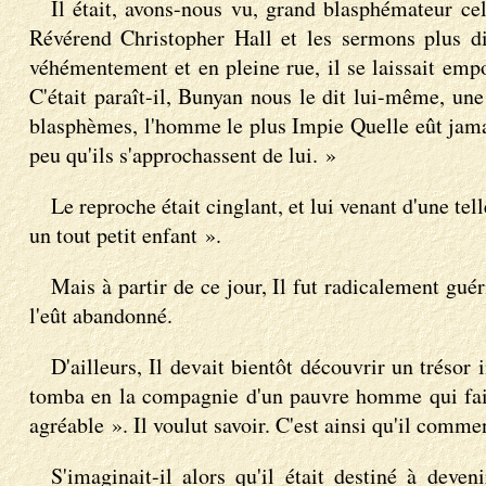
Il était, avons-nous vu, grand blasphémateur cel
Révérend Christopher Hall et les sermons plus di
véhémentement et en pleine rue, il se laissait empo
C'était paraît-il, Bunyan nous le dit lui-même, une 
blasphèmes, l'homme le plus Impie Quelle eût jamais 
peu qu'ils s'approchassent de lui. »
Le reproche était cinglant, et lui venant d'une tel
un tout petit enfant ».
Mais à partir de ce jour, Il fut radicalement gué
l'eût abandonné.
D'ailleurs, Il devait bientôt découvrir un trésor
tomba en la compagnie d'un pauvre homme qui faisai
agréable ». Il voulut savoir. C'est ainsi qu'il commenç
S'imaginait-il alors qu'il était destiné à dev