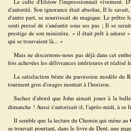
Le culte d'Elstow l'impressionnait vivement. D'i
d'autorité. Son ignorance était absolue, Il le savait
d'autre part, se nourrissait de magique. Le prêtre lu
senti pressé de s'anéantir sous ses pas ; Il se serait
prestige de son ministère. » il était prêt à adorer «
qui se trouvaient là... »
Mais ne discernons-nous pas déjà dans cet enthou
fois achevées les délivrances intérieures et réalis
La satisfaction béate du paroissien modèle du R
tourment gros d'orages montait à l'horizon.
Sachez d'abord que John aimait jouer à la balle,
dimanche ! Aussi s'autorisait-il, l'après-midi, à se l
Il semble que la lecture du Chemin qui mène au C
se trouvait pourtant, dans le livre de Dent, une pa