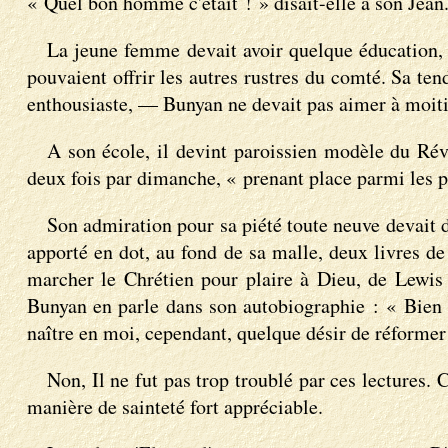
« Quel bon homme c'était ! » disait-elle à son Jean
La jeune femme devait avoir quelque éducation, e
pouvaient offrir les autres rustres du comté. Sa te
enthousiaste, — Bunyan ne devait pas aimer à moitié
A son école, il devint paroissien modèle du Révér
deux fois par dimanche, « prenant place parmi les p
Son admiration pour sa piété toute neuve devait d'
apporté en dot, au fond de sa malle, deux livres d
marcher le Chrétien pour plaire à Dieu, de Lewis 
Bunyan en parle dans son autobiographie : « Bien qu
naître en moi, cependant, quelque désir de réformer
Non, Il ne fut pas trop troublé par ces lectures. 
manière de sainteté fort appréciable.